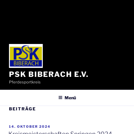
PSK BIBERACH E.V.
Pferdesportkreis
Menü
BEITRÄGE
VERÖFFENTLICHT
14. OKTOBER 2024
AM