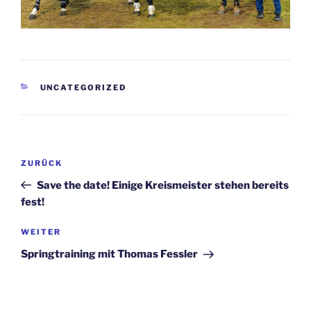
KATEGORIEN
UNCATEGORIZED
Beitragsnavigation
Vorheriger
ZURÜCK
Beitrag
Save the date! Einige Kreismeister stehen bereits
fest!
Nächster
WEITER
Beitrag
Springtraining mit Thomas Fessler