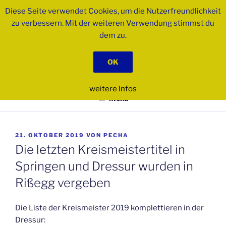
Zum
Diese Seite verwendet Cookies, um die Nutzerfreundlichkeit
Inhalt
zu verbessern. Mit der weiteren Verwendung stimmst du
springen
dem zu.
PSK BIBERACH E.V.
OK
Pferdesportkreis
weitere Infos
Menü
VERÖFFENTLICHT
21. OKTOBER 2019
VON
PECHA
AM
Die letzten Kreismeistertitel in
Springen und Dressur wurden in
Rißegg vergeben
Die Liste der Kreismeister 2019 komplettieren in der
Dressur: