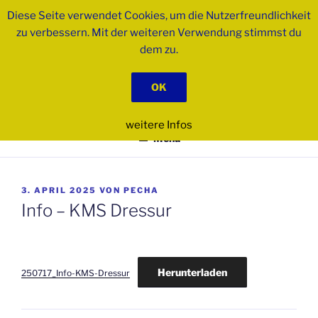
Zum
Diese Seite verwendet Cookies, um die Nutzerfreundlichkeit
Inhalt
zu verbessern. Mit der weiteren Verwendung stimmst du
springen
dem zu.
PSK BIBERACH E.V.
OK
Pferdesportkreis
weitere Infos
Menü
VERÖFFENTLICHT
3. APRIL 2025
VON
PECHA
AM
Info – KMS Dressur
Herunterladen
250717_Info-KMS-Dressur