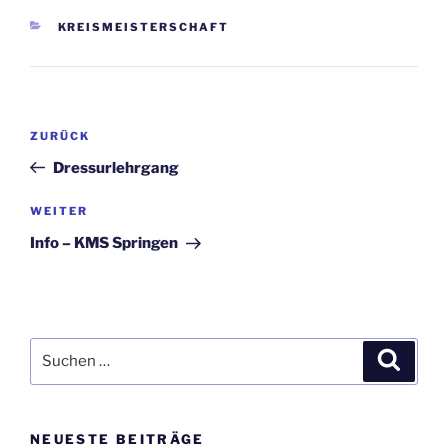
KATEGORIEN
KREISMEISTERSCHAFT
Beitragsnavigation
Vorheriger
ZURÜCK
Beitrag
Dressurlehrgang
Nächster
WEITER
Beitrag
Info – KMS Springen
Suche
Suche
nach:
NEUESTE BEITRÄGE