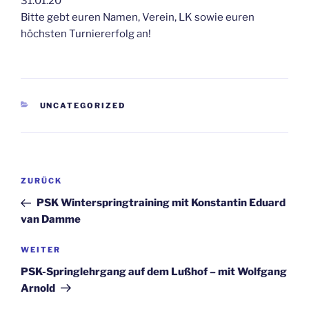
31.01.20
Bitte gebt euren Namen, Verein, LK sowie euren
höchsten Turniererfolg an!
KATEGORIEN
UNCATEGORIZED
Beitragsnavigation
Vorheriger
ZURÜCK
Beitrag
PSK Winterspringtraining mit Konstantin Eduard
van Damme
Nächster
WEITER
Beitrag
PSK-Springlehrgang auf dem Lußhof – mit Wolfgang
Arnold