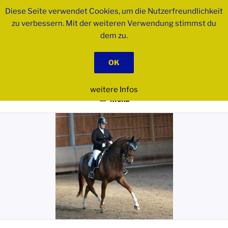
Zum
Diese Seite verwendet Cookies, um die Nutzerfreundlichkeit
Inhalt
zu verbessern. Mit der weiteren Verwendung stimmst du
springen
dem zu.
PSK BIBERACH E.V.
OK
Pferdesportkreis
weitere Infos
Menü