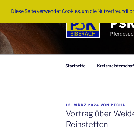
Zum
Inhalt
Diese Seite verwendet Cookies, um die Nutzerfreundlic
springen
PSK
Pferdespor
Startseite
Kreismeisterschaf
VERÖFFENTLICHT
12. MÄRZ 2024
VON
PECHA
AM
Vortrag über Wei
Reinstetten