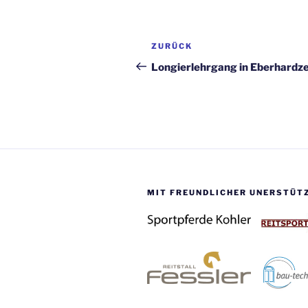
Beitragsnavigation
Vorheriger
ZURÜCK
Beitrag
Longierlehrgang in Eberhardze
MIT FREUNDLICHER UNERSTÜT